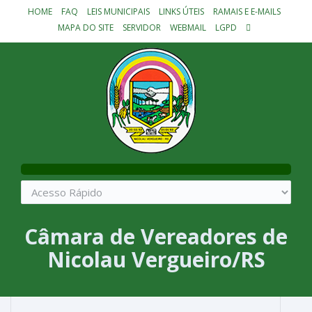
HOME
FAQ
LEIS MUNICIPAIS
LINKS ÚTEIS
RAMAIS E E-MAILS
MAPA DO SITE
SERVIDOR
WEBMAIL
LGPD
Câmara de Vereadores de
Nicolau Vergueiro/RS