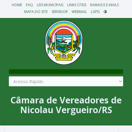
HOME
FAQ
LEIS MUNICIPAIS
LINKS ÚTEIS
RAMAIS E E-MAILS
MAPA DO SITE
SERVIDOR
WEBMAIL
LGPD
Câmara de Vereadores de
Nicolau Vergueiro/RS