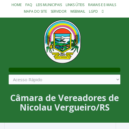
HOME
FAQ
LEIS MUNICIPAIS
LINKS ÚTEIS
RAMAIS E E-MAILS
MAPA DO SITE
SERVIDOR
WEBMAIL
LGPD
Câmara de Vereadores de
Nicolau Vergueiro/RS